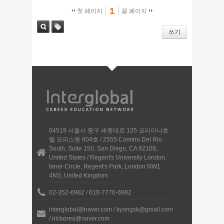
1
첫 페이지
끝 페이지
쓰기
검색
태그
04519 서울시 중구 세종대로 135 코리아나호
텔 오피스동 604호 / 2555 Camino Del Rio
South, Suite 150, San Diego, CA 92108,
United States / Regent's University London,
Inner Circle, Regent's Park, London NW1
4NS, United Kingdom
02-352-6982 / 010-7770-6982
interglobal@naver.com / kyongsk@gmail.com
/ rilckorea@naver.com