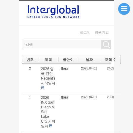
본문으로 바로가기
로그인
회원가입
번호
제목
글쓴이
날짜
조회 수
2
flora
2025.04.01
2465
2026 영
국-런던
Regent's
시작일자
1
flora
2025.04.01
2558
2026
INX San
Diego &
Salt
Lake
City 시작
일자